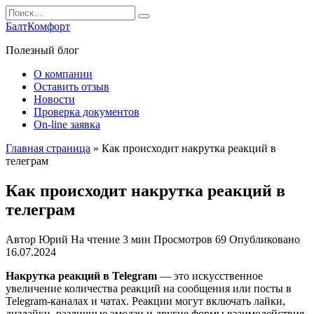
Перейти
Search
к
for:
БалтКомфорт
содержанию
Полезный блог
О компании
Оставить отзыв
Новости
Проверка документов
On-line заявка
Главная страница
»
Как происходит накрутка реакций в
телеграм
Как происходит накрутка реакций в
телеграм
Автор
Юрий
На чтение
3 мин
Просмотров
69
Опубликовано
16.07.2024
Накрутка реакций в Telegram
— это искусственное
увеличение количества реакций на сообщения или посты в
Telegram-каналах и чатах. Реакции могут включать лайки,
дизлайки, различные эмодзи и другие формы взаимодействия,