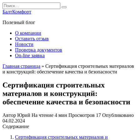
Перейти
Search
к
for:
БалтКомфорт
содержанию
Полезный блог
О компании
Оставить отзыв
Новости
Проверка документов
On-line заявка
Главная страница
»
Сертификация строительных материалов
и конструкций: обеспечение качества и безопасности
Сертификация строительных
материалов и конструкций:
обеспечение качества и безопасности
Автор
Юрий
На чтение
4 мин
Просмотров
17
Опубликовано
04.02.2024
Содержание
Сертификация строительных материалов и