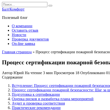
Перейти
Search
к
for:
БалтКомфорт
содержанию
Полезный блог
О компании
Оставить отзыв
Новости
Проверка документов
On-line заявка
Главная страница
»
Процесс сертификации пожарной безопасно
Процесс сертификации пожарной безоп
Автор
Юрий
На чтение
3 мин
Просмотров
18
Опубликовано
01
Содержание
Вступление: Процесс сертификации пожарной безопаснос
Процесс сертификации пожарной безопасности: Шаг за 
Подготовка к сертификации
Оценка рисков и разработка плана мероприятий
Аудит и проверка соответствия
Практические рекомендации